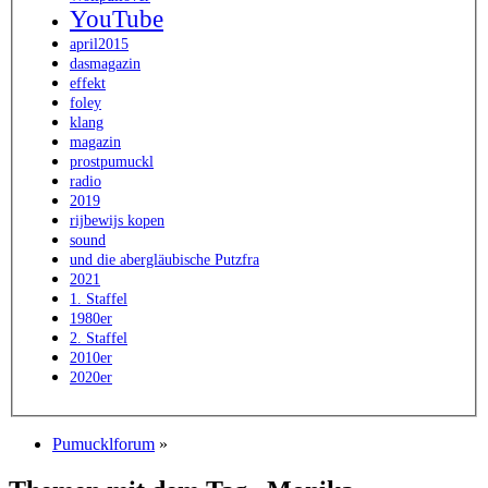
YouTube
april2015
dasmagazin
effekt
foley
klang
magazin
prostpumuckl
radio
2019
rijbewijs kopen
sound
und die abergläubische Putzfra
2021
1. Staffel
1980er
2. Staffel
2010er
2020er
Pumucklforum
»