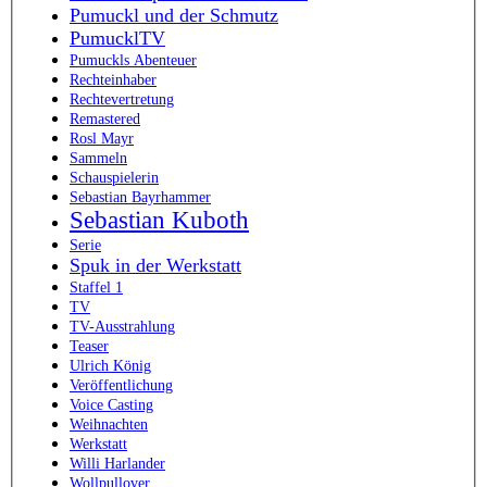
Pumuckl und der Schmutz
PumucklTV
Pumuckls Abenteuer
Rechteinhaber
Rechtevertretung
Remastered
Rosl Mayr
Sammeln
Schauspielerin
Sebastian Bayrhammer
Sebastian Kuboth
Serie
Spuk in der Werkstatt
Staffel 1
TV
TV-Ausstrahlung
Teaser
Ulrich König
Veröffentlichung
Voice Casting
Weihnachten
Werkstatt
Willi Harlander
Wollpullover