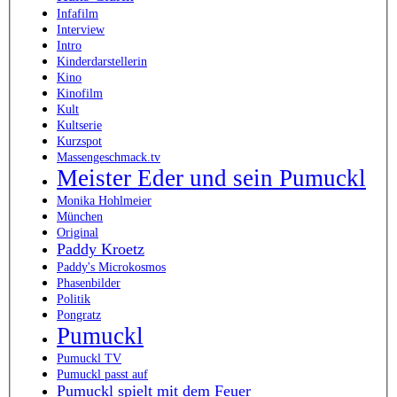
Infafilm
Interview
Intro
Kinderdarstellerin
Kino
Kinofilm
Kult
Kultserie
Kurzspot
Massengeschmack.tv
Meister Eder und sein Pumuckl
Monika Hohlmeier
München
Original
Paddy Kroetz
Paddy's Microkosmos
Phasenbilder
Politik
Pongratz
Pumuckl
Pumuckl TV
Pumuckl passt auf
Pumuckl spielt mit dem Feuer