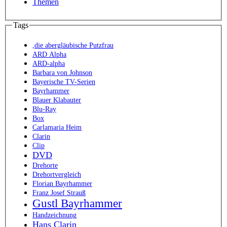
Themen
Tags
,die abergläubische Putzfrau
ARD Alpha
ARD-alpha
Barbara von Johnson
Bayerische TV-Serien
Bayrhammer
Blauer Klabauter
Blu-Ray
Box
Carlamaria Heim
Clarin
Clip
DVD
Drehorte
Drehortvergleich
Florian Bayrhammer
Franz Josef Strauß
Gustl Bayrhammer
Handzeichnung
Hans Clarin