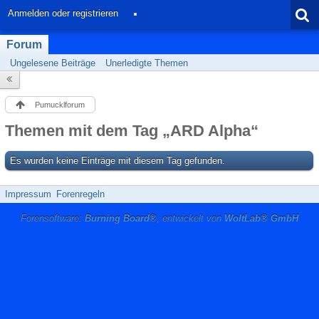
Anmelden oder registrieren
Forum
Ungelesene Beiträge
Unerledigte Themen
Pumucklforum
Themen mit dem Tag „ARD Alpha“
Es wurden keine Einträge mit diesem Tag gefunden.
Impressum
Forenregeln
Forensoftware:
Burning Board®
, entwickelt von
WoltLab® GmbH