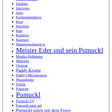
Infafilm
Interview
Intro
Kinderdarstellerin
Kino
Kinofilm
Kult
Kultserie
Kurzspot
Massengeschmack.tv
Meister Eder und sein Pumuckl
Monika Hohlmeier
München
Original
Paddy Kroetz
Paddy's Microkosmos
Phasenbilder
Politik
Pongratz
Pumuckl
Pumuckl TV
Pumuckl passt auf
Pumuckl spielt mit dem Feuer