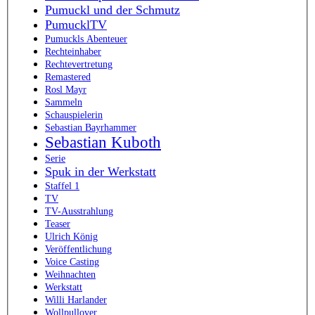
Pumuckl und der Schmutz
PumucklTV
Pumuckls Abenteuer
Rechteinhaber
Rechtevertretung
Remastered
Rosl Mayr
Sammeln
Schauspielerin
Sebastian Bayrhammer
Sebastian Kuboth
Serie
Spuk in der Werkstatt
Staffel 1
TV
TV-Ausstrahlung
Teaser
Ulrich König
Veröffentlichung
Voice Casting
Weihnachten
Werkstatt
Willi Harlander
Wollpullover