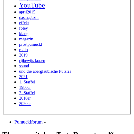
YouTube
april2015
dasmagazin
effekt
foley
klang
magazin
prostpumuckl
radio
2019
rijbewijs kopen
sound
und die abergläubische Putzfra
2021
1. Staffel
1980er
2. Staffel
2010er
2020er
Pumucklforum
»