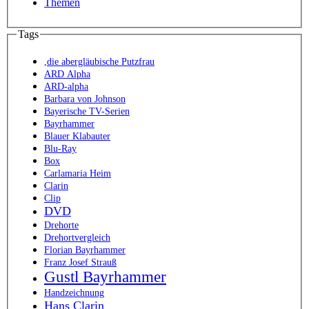
Themen
Tags
,die abergläubische Putzfrau
ARD Alpha
ARD-alpha
Barbara von Johnson
Bayerische TV-Serien
Bayrhammer
Blauer Klabauter
Blu-Ray
Box
Carlamaria Heim
Clarin
Clip
DVD
Drehorte
Drehortvergleich
Florian Bayrhammer
Franz Josef Strauß
Gustl Bayrhammer
Handzeichnung
Hans Clarin