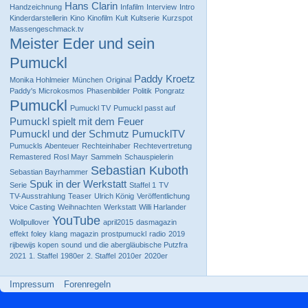
Hans Clarin
Handzeichnung
Infafilm
Interview
Intro
Kinderdarstellerin
Kino
Kinofilm
Kult
Kultserie
Kurzspot
Massengeschmack.tv
Meister Eder und sein
Pumuckl
Paddy Kroetz
Monika Hohlmeier
München
Original
Paddy's Microkosmos
Phasenbilder
Politik
Pongratz
Pumuckl
Pumuckl TV
Pumuckl passt auf
Pumuckl spielt mit dem Feuer
Pumuckl und der Schmutz
PumucklTV
Pumuckls Abenteuer
Rechteinhaber
Rechtevertretung
Remastered
Rosl Mayr
Sammeln
Schauspielerin
Sebastian Kuboth
Sebastian Bayrhammer
Spuk in der Werkstatt
Serie
Staffel 1
TV
TV-Ausstrahlung
Teaser
Ulrich König
Veröffentlichung
Voice Casting
Weihnachten
Werkstatt
Willi Harlander
YouTube
Wollpullover
april2015
dasmagazin
effekt
foley
klang
magazin
prostpumuckl
radio
2019
rijbewijs kopen
sound
und die abergläubische Putzfra
2021
1. Staffel
1980er
2. Staffel
2010er
2020er
Impressum
Forenregeln