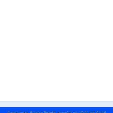
Forensoftware:
Burning Board®
, entwickelt von
WoltLab® GmbH