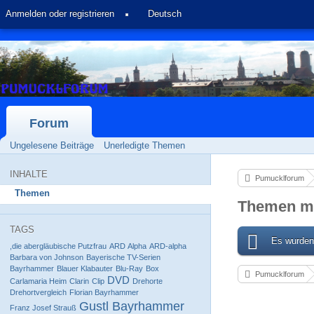
Anmelden oder registrieren
Deutsch
Forum
Ungelesene Beiträge
Unerledigte Themen
INHALTE
Pumucklforum
Themen
Themen mi
TAGS
Es wurden
,die abergläubische Putzfrau
ARD Alpha
ARD-alpha
Barbara von Johnson
Bayerische TV-Serien
Bayrhammer
Blauer Klabauter
Blu-Ray
Box
Pumucklforum
DVD
Carlamaria Heim
Clarin
Clip
Drehorte
Drehortvergleich
Florian Bayrhammer
Gustl Bayrhammer
Franz Josef Strauß